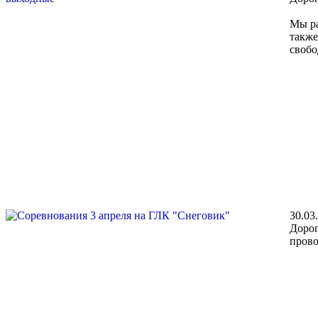
Мы ра
также
свобо
30.03
Дорог
прово