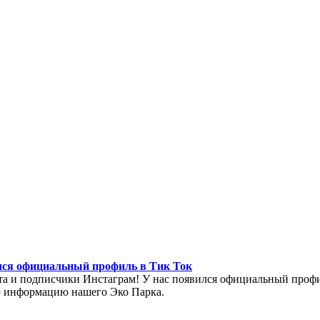
лся официальный профиль в Тик Ток
та и подписчики Инстаграм! У нас появился официальный профи
 информацию нашего Эко Парка.