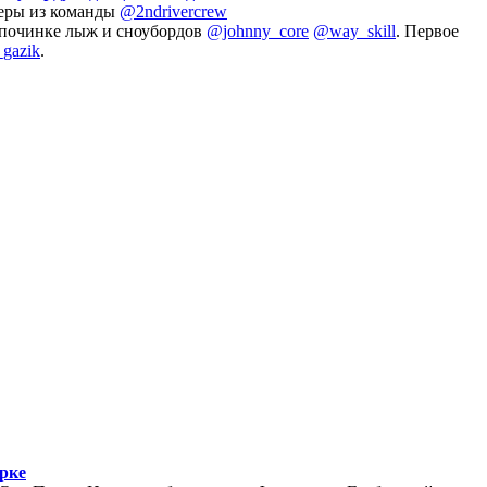
деры из команды
@2ndrivercrew
о починке лыж и сноубордов
@johnny_core
@way_skill
. Первое
gazik
.
арке