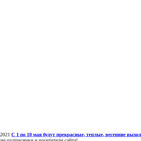
.2021
С 1 по 10 мая будут прекрасные, теплые, весенние выхо
ие подписчики и посетители сайта!