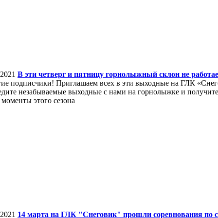
.2021
В эти четверг и пятницу горнолыжный склон не работае
ие подписчики! Приглашаем всех в эти выходные на ГЛК «Снего
дите незабываемые выходные с нами на горнолыжке и получите 
 моменты этого сезона
.2021
14 марта на ГЛК "Снеговик" прошли соревнования по с