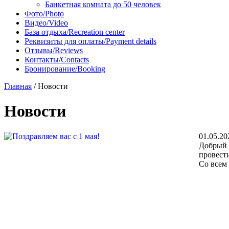
Банкетная комната до 50 человек
Фото/Photo
Видео/Video
База отдыха/Recreation center
Реквизиты для оплаты/Payment details
Отзывы/Reviews
Контакты/Contacts
Бронирование/Booking
Главная
/
Новости
Новости
01.05.20
Добрый д
провести
Со всем