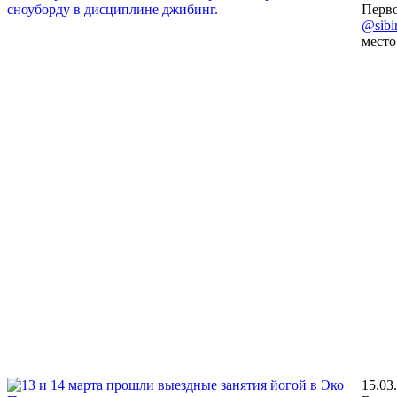
Перво
@sibi
место
15.03