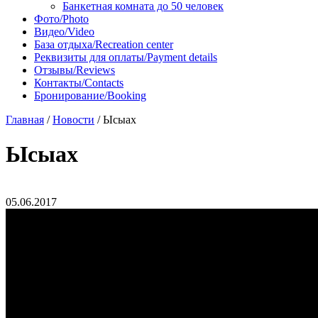
Банкетная комната до 50 человек
Фото/Photo
Видео/Video
База отдыха/Recreation center
Реквизиты для оплаты/Payment details
Отзывы/Reviews
Контакты/Contacts
Бронирование/Booking
Главная
/
Новости
/
Ысыах
Ысыах
05.06.2017