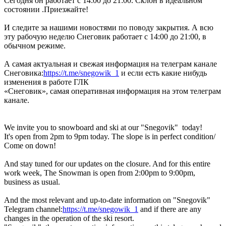
Сегодня он работает с 14:00 до 21:00. Склон в идеальном
состоянии .Приезжайте!
И следите за нашими новостями по поводу закрытия. А всю
эту рабочую неделю Снеговик работает с 14:00 до 21:00, в
обычном режиме.
А самая актуальная и свежая информация на телеграм канале
Снеговика:
https://t.me/snegowik_1
и если есть какие нибудь
изменения в работе ГЛК
«Снеговик», самая оперативная информация на этом телеграм
канале.
We invite you to snowboard and ski at our "Snegovik" today!
It's open from 2pm to 9pm today. The slope is in perfect condition/
Come on down!
And stay tuned for our updates on the closure. And for this entire
work week, The Snowman is open from 2:00pm to 9:00pm,
business as usual.
And the most relevant and up-to-date information on "Snegovik"
Telegram channel:
https://t.me/snegowik_1
and if there are any
changes in the operation of the ski resort.