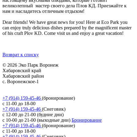
настоящему вкусными блюдами, которые готовит
великолепный мастер своего дела Плов КД. Приезжайте к
нам и насладитесь отличным отдыхом!
Dear friends! We have great news for you! Here at Eco Park you
can enjoy truly delicious dishes prepared by the magnificent master
of his craft Plov KD. Come visit us and enjoy a great vacation!
Возврат к списку
© 2026 Эко Парк Воронеж
Хабаровский край
Хабаровский район
с. Воронежское-1
Политика обработки персональных данных
Согласие на обработку персональных данных
+7 (914) 159-45-46
(бронирование)
с 11-00 до 18-00
+7 (914) 159-45-46
(Снеговик)
с 12-00 до 21-00 (будние дни)
с 10-00 до 21-00 (выходные дни)
Бронирование
+7 (914) 159-45-46
(бронирование)
с 11-00 до 18-00
+7 (914) 159-45-46
(Снеговик)