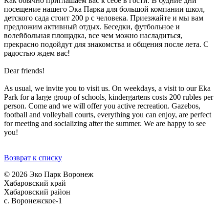
Как обычно приглашаем вас к себе в гости. В будние дни
посещение нашего Эка Парка для большой компании школ,
детского сада стоит 200 р с человека. Приезжайте и мы вам
предложим активный отдых. Беседки, футбольное и
волейбольная площадка, все чем можно насладиться,
прекрасно подойдут для знакомства и общения после лета. С
радостью ждем вас!
Dear friends!
As usual, we invite you to visit us. On weekdays, a visit to our Eka
Park for a large group of schools, kindergartens costs 200 rubles per
person. Come and we will offer you active recreation. Gazebos,
football and volleyball courts, everything you can enjoy, are perfect
for meeting and socializing after the summer. We are happy to see
you!
Возврат к списку
© 2026 Эко Парк Воронеж
Хабаровский край
Хабаровский район
с. Воронежское-1
Политика обработки персональных данных
Согласие на обработку персональных данных