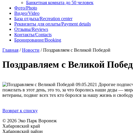
Банкетная комната до 50 человек
Фото/Photo
Видео/Video
База отдыха/Recreation center
Реквизиты для оплаты/Payment details
Отзывы/Reviews
Контакты/Contacts
Бронирование/Booking
Главная
/
Новости
/
Поздравляем с Великой Победой
Поздравляем с Великой Побе
09.05.2021
Дорогие подписчи
пожелать в этот день, это то, за что боролись наши деды — ми
ветераны, подвиг всех тех кто боролся за нашу жизнь и свобод
Возврат к списку
© 2026 Эко Парк Воронеж
Хабаровский край
Хабаровский район