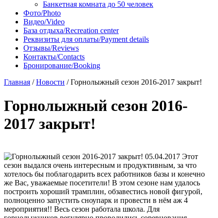
Банкетная комната до 50 человек
Фото/Photo
Видео/Video
База отдыха/Recreation center
Реквизиты для оплаты/Payment details
Отзывы/Reviews
Контакты/Contacts
Бронирование/Booking
Главная
/
Новости
/
Горнолыжный сезон 2016-2017 закрыт!
Горнолыжный сезон 2016-
2017 закрыт!
05.04.2017
Этот
сезон выдался очень интересным и продуктивным, за что
хотелось бы поблагодарить всех работников базы и конечно
же Вас, уважаемые посетители! В этом сезоне нам удалось
построить хороший трамплин, обзавестись новой фигурой,
полноценно запустить сноупарк и провести в нём аж 4
мероприятия!! Весь сезон работала школа. Для
горнолыжников регулярно проводились соревнования.